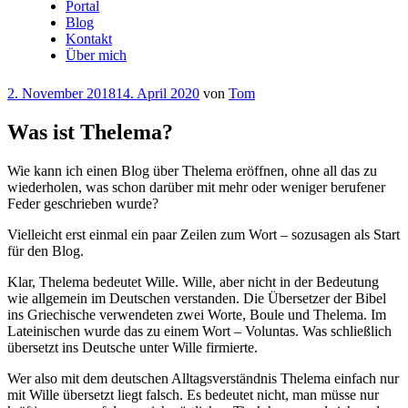
Portal
Blog
Kontakt
Über mich
Veröffentlicht
2. November 2018
14. April 2020
von
Tom
am
Was ist Thelema?
Wie kann ich einen Blog über Thelema eröffnen, ohne all das zu
wiederholen, was schon darüber mit mehr oder weniger berufener
Feder geschrieben wurde?
Vielleicht erst einmal ein paar Zeilen zum Wort – sozusagen als Start
für den Blog.
Klar, Thelema bedeutet Wille. Wille, aber nicht in der Bedeutung
wie allgemein im Deutschen verstanden. Die Übersetzer der Bibel
ins Griechische verwendeten zwei Worte, Boule und Thelema. Im
Lateinischen wurde das zu einem Wort – Voluntas. Was schließlich
übersetzt ins Deutsche unter Wille firmierte.
Wer also mit dem deutschen Alltagsverständnis Thelema einfach nur
mit Wille übersetzt liegt falsch. Es bedeutet nicht, man müsse nur